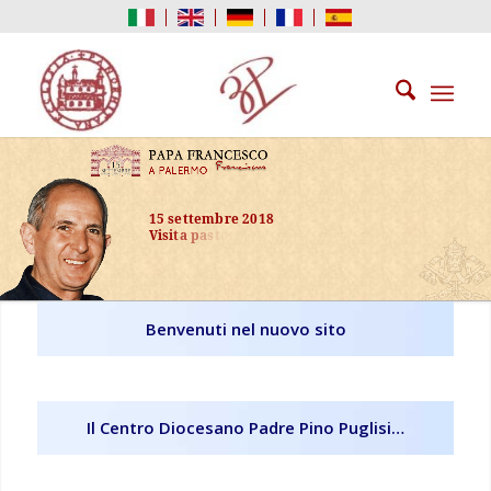
1
5
s
e
t
t
e
m
b
r
e
2
0
1
8
V
i
s
i
t
a
p
a
s
t
o
r
a
l
e
d
i
P
a
p
a
F
r
a
n
c
e
s
c
o
Benvenuti nel nuovo sito
Il Centro Diocesano Padre Pino Puglisi…