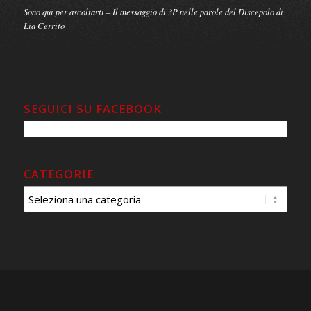
Messa Cantata “conClaudia”
XVIII edizione del Premio Internazionale Beato Padre Pino Puglisi
Il Beato Pino Puglisi, testimone di speranza
XXX anniversario del martirio – Gli appuntamenti
Sono qui per ascoltarti – Il messaggio di 3P nelle parole del Discepolo di
Lia Cerrito
SEGUICI SU FACEBOOK
CATEGORIE
Categorie