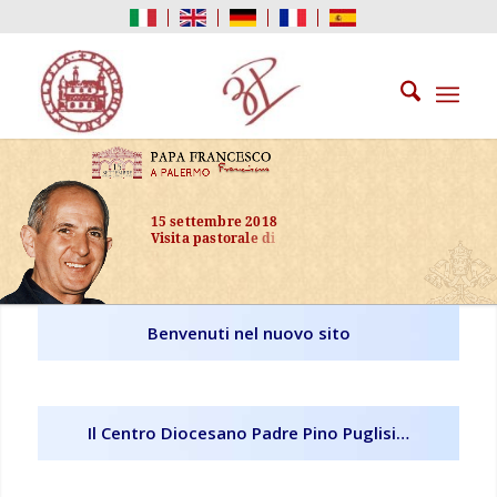
1
5
s
e
t
t
e
m
b
r
e
2
0
1
8
V
i
s
i
t
a
p
a
s
t
o
r
a
l
e
d
i
P
a
p
a
F
r
a
n
c
e
s
c
o
n
e
l
X
X
V
A
n
n
i
v
Benvenuti nel nuovo sito
Il Centro Diocesano Padre Pino Puglisi…